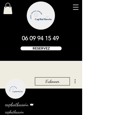
06 09 94 15 49
RESERVEZ
Plus d'actions
S'abonner
Administrateur
capbatbassin
capbatbassin